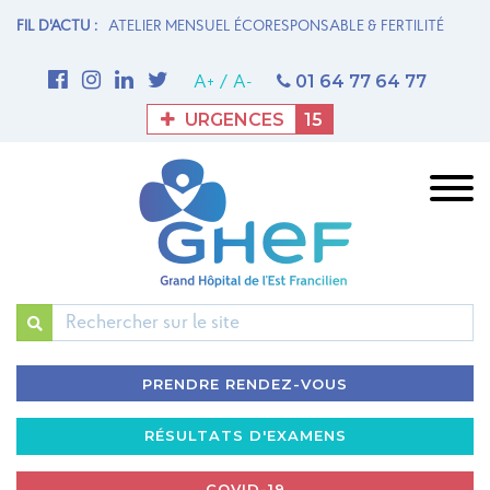
N MATERNITÉ
FIL D'ACTU :
ATELIER MENSUEL ÉCORESPONSABLE & FERTILITÉ
1è
M
01 64 77 64 77
A+
/
A-
URGENCES
15
Rechercher
PRENDRE RENDEZ-VOUS
RÉSULTATS D'EXAMENS
COVID-19