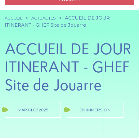
ACCUEIL DE JOUR
ACCUEIL
ACTUALITÉS
Navigation
Fil
ITINERANT - GHEF Site de Jouarre
principale
d'Ariane
ACCUEIL DE JOUR
ITINERANT - GHEF
Site de Jouarre
MAR 01.07 2025
EN IMMERSION