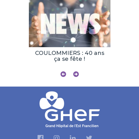
ndez-vous
COULOMMIERS : 40 ans
IMAGE
ogie
ça se fête !
plifiée