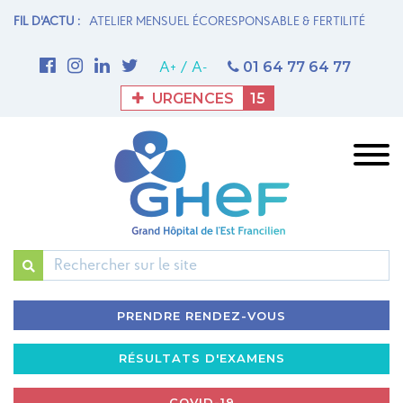
N MATERNITÉ
FIL D'ACTU :
ATELIER MENSUEL ÉCORESPONSABLE & FERTILITÉ
1è
M
01 64 77 64 77
A+
/
A-
URGENCES
15
Rechercher
PRENDRE RENDEZ-VOUS
RÉSULTATS D'EXAMENS
COVID-19