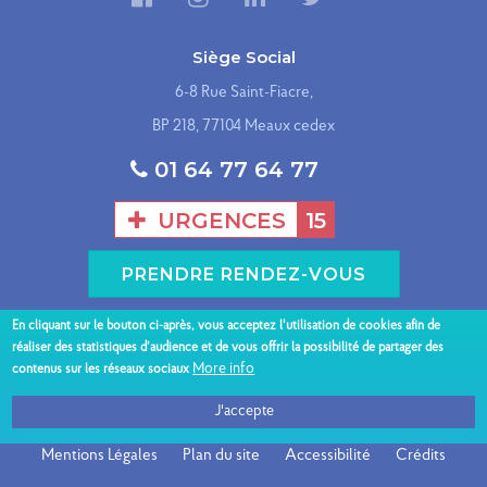
Siège Social
6-8 Rue Saint-Fiacre,
BP 218, 77104 Meaux cedex
01 64 77 64 77
URGENCES
15
PRENDRE RENDEZ-VOUS
En cliquant sur le bouton ci-après, vous acceptez l'utilisation de cookies afin de
Présentation du GHEF
Nos sites hospitaliers
réaliser des statistiques d’audience et de vous offrir la possibilité de partager des
Menu
More info
contenus sur les réseaux sociaux
Espace patient
Nos spécialités
Professionnels
Nous contacter
J'accepte
bas
Mentions Légales
Plan du site
Accessibilité
Crédits