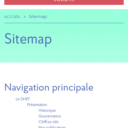
Sitemap
ACCUEIL
Navigation
Fil
principale
Sitemap
d'Ariane
Navigation principale
Le GHEF
Présentation
Historique
Gouvernance
Chiffres clés
Nos publications