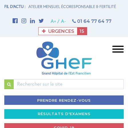
N MATERNITÉ
FIL D'ACTU :
ATELIER MENSUEL ÉCORESPONSABLE & FERTILITÉ
1è
M
01 64 77 64 77
A+
/
A-
URGENCES
15
Rechercher
PRENDRE RENDEZ-VOUS
RÉSULTATS D'EXAMENS
COVID-19