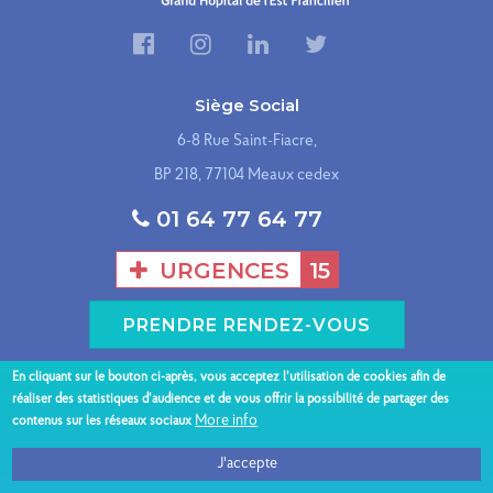
Siège Social
6-8 Rue Saint-Fiacre,
BP 218, 77104 Meaux cedex
01 64 77 64 77
URGENCES
15
PRENDRE RENDEZ-VOUS
En cliquant sur le bouton ci-après, vous acceptez l'utilisation de cookies afin de
Présentation du GHEF
Nos sites hospitaliers
réaliser des statistiques d’audience et de vous offrir la possibilité de partager des
Menu
More info
contenus sur les réseaux sociaux
Espace patient
Nos spécialités
Professionnels
Nous contacter
J'accepte
bas