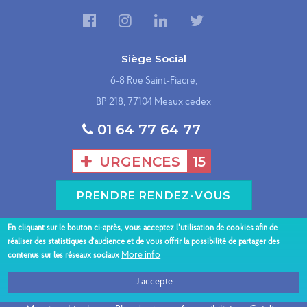
Siège Social
6-8 Rue Saint-Fiacre,
BP 218, 77104 Meaux cedex
01 64 77 64 77
URGENCES
15
PRENDRE RENDEZ-VOUS
En cliquant sur le bouton ci-après, vous acceptez l'utilisation de cookies afin de
Présentation du GHEF
Nos sites hospitaliers
réaliser des statistiques d’audience et de vous offrir la possibilité de partager des
Menu
More info
contenus sur les réseaux sociaux
Espace patient
Nos spécialités
Professionnels
Nous contacter
J'accepte
bas