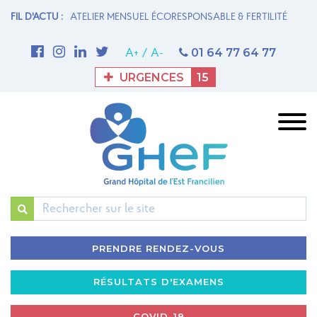
N MATERNITÉ
FIL D'ACTU :
ATELIER MENSUEL ÉCORESPONSABLE & FERTILITÉ
1è
M
01 64 77 64 77
A+
/
A-
URGENCES
15
Rechercher
PRENDRE RENDEZ-VOUS
RÉSULTATS D'EXAMENS
COVID-19