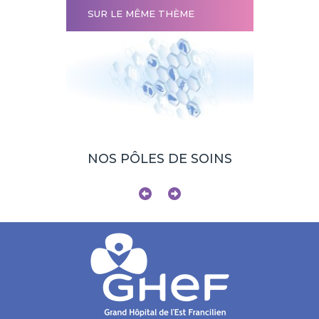
SUR LE MÊME THÈME
EAUX
NOS PÔLES DE SOINS
SITE