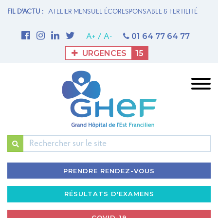
 FERTILITÉ
FIL D'ACTU :
1ère THROMBECTOMIE MÉCANIQUE AU GHEF - Site de
UN
Meaux
la
01 64 77 64 77
A+
/
A-
URGENCES
15
Rechercher
PRENDRE RENDEZ-VOUS
RÉSULTATS D'EXAMENS
COVID-19