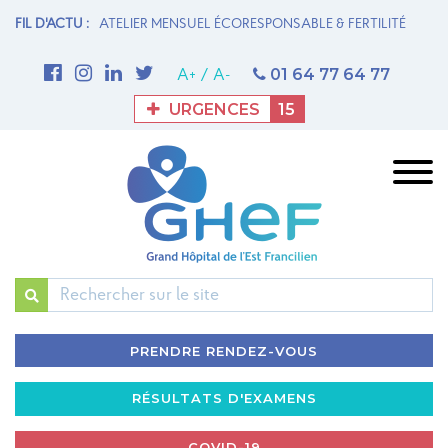
N MATERNITÉ
FIL D'ACTU :
ATELIER MENSUEL ÉCORESPONSABLE & FERTILITÉ
1è
M
01 64 77 64 77
A+
/
A-
URGENCES
15
Rechercher
PRENDRE RENDEZ-VOUS
RÉSULTATS D'EXAMENS
COVID-19