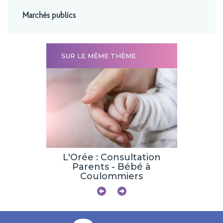
Marchés publics
SUR LE MÊME THÈME
tation :
L'Orée : Consultation
Une pris
ratoire
Parents - Bébé à
en 
Coulommiers
obstét