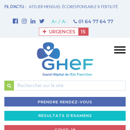
N MATERNITÉ
FIL D'ACTU :
ATELIER MENSUEL ÉCORESPONSABLE & FERTILITÉ
1è
M
01 64 77 64 77
A+
/
A-
URGENCES
15
Rechercher
PRENDRE RENDEZ-VOUS
RÉSULTATS D'EXAMENS
COVID-19