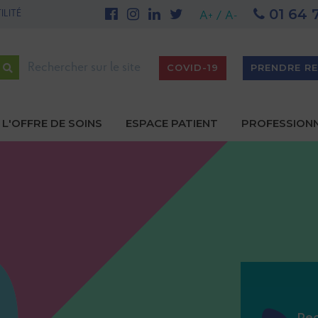
01 64 
EF - Site de Meaux
UNE PREMIÈRE NATIONALE AU GHEF - Site de Marne
A+
/
A-
Rechercher
COVID-19
PRENDRE R
L'OFFRE DE SOINS
ESPACE PATIENT
PROFESSION
gation
ipale
Re