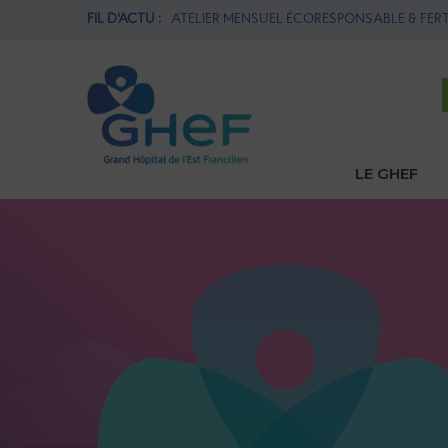
SABLE & FERTILITÉ
FIL D'ACTU :
1ère THROMBECTOMIE MÉCANIQUE AU GH
LE GHEF
Navi
princ