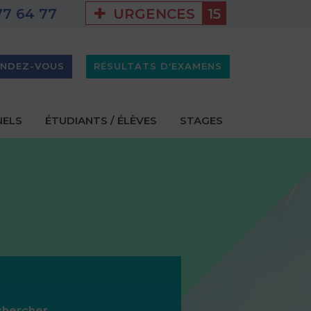
URGENCES
15
77 64 77
-la-Vallée
GHEF - PROJET D'ÉTABLISSEMENT 2025-2029
ENDEZ-VOUS
RÉSULTATS D'EXAMENS
NELS
ÉTUDIANTS / ÉLÈVES
STAGES
chercher