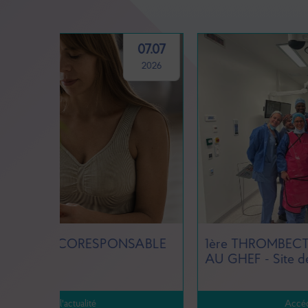
07.07
24.03
2026
2026
SABLE
1ère THROMBECTOMIE MÉCANIQUE
AU GHEF - Site de Meaux
Accéder à l'actualité