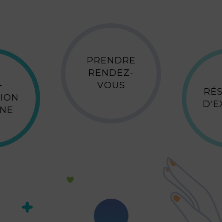
PRENDRE
RENDEZ-
-
VOUS
RÉ
ION
D'
GNE