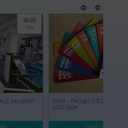
07.07
2025
GHEF - PROJET D'ÉTABLISSEMENT
#CAFÉS
2025-2029
Coulom
Accéder à l'actualité