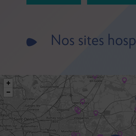
Nos sites hospi
+
−