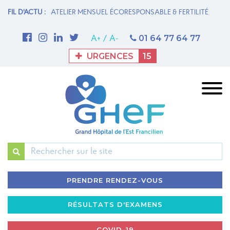
N MATERNITÉ
FIL D'ACTU :
ATELIER MENSUEL ÉCORESPONSABLE & FERTILITÉ
1è
M
01 64 77 64 77
A+
/
A-
URGENCES
15
Rechercher
PRENDRE RENDEZ-VOUS
RÉSULTATS D'EXAMENS
COVID-19