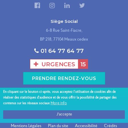
Siège Social
6-8 Rue Saint-Fiacre,
BP 218, 77104 Meaux cedex
01 64 77 64 77
URGENCES
15
PRENDRE RENDEZ-VOUS
En cliquant sur le bouton ci-après, vous acceptez l'utilisation de cookies afin de
Présentation du GHEF
Nos sites hospitaliers
réaliser des statistiques d’audience et de vous offrir la possibilité de partager des
Menu
More info
contenus sur les réseaux sociaux
Espace patient
Nos spécialités
Professionnels
Nous contacter
J'accepte
bas
Mentions Légales
Plan du site
Accessibilité
Crédits