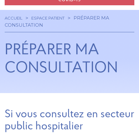
PRÉPARER MA
ACCUEIL
ESPACE PATIENT
Navigation
Fil
CONSULTATION
principale
d'Ariane
PRÉPARER MA
CONSULTATION
Si vous consultez en secteur
public hospitalier