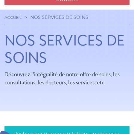
NOS SERVICES DE SOINS
ACCUEIL
Navigation
Fil
principale
NOS SERVICES DE
d'Ariane
SOINS
Découvrez l'intégralité de notre offre de soins, les
consultations, les docteurs, les services, etc.
Rechercher une consultation, un médecin,