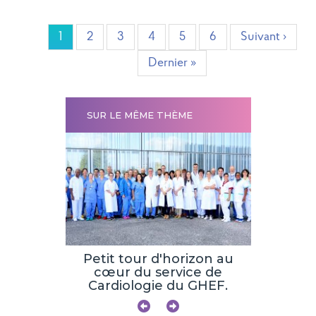
Pagination
Page
1
Page
2
Page
3
Page
4
Page
5
Page
6
Page
Suivant ›
suivante
Dernière
Dernier »
page
SUR LE MÊME THÈME
E ET
LULAIRE
Petit tour d'horizon au
CHIRURG
cœur du service de
Cardiologie du GHEF.