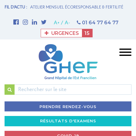
 & FERTILITÉ
FIL D'ACTU :
1ère THROMBECTOMIE MÉCANIQUE AU GHEF - Site de
Meaux
01 64 77 64 77
A+
/
A-
URGENCES
15
Rechercher
PRENDRE RENDEZ-VOUS
RÉSULTATS D'EXAMENS
COVID-19