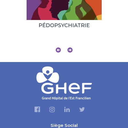
PÉDOPSYCHIATRIE
L'hy
opér
mainten
Siège Social