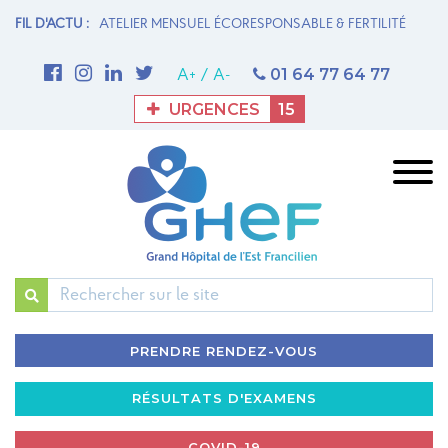
 FERTILITÉ
FIL D'ACTU :
1ère THROMBECTOMIE MÉCANIQUE AU GHEF - Site de
UN
Meaux
la
01 64 77 64 77
A+
/
A-
URGENCES
15
Rechercher
PRENDRE RENDEZ-VOUS
RÉSULTATS D'EXAMENS
COVID-19