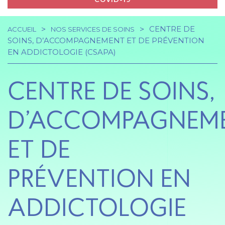
CENTRE DE
ACCUEIL
NOS SERVICES DE SOINS
Navigation
Fil
SOINS, D’ACCOMPAGNEMENT ET DE PRÉVENTION
EN ADDICTOLOGIE (CSAPA)
principale
d'Ariane
CENTRE DE SOINS,
D’ACCOMPAGNEM
ET DE
PRÉVENTION EN
ADDICTOLOGIE