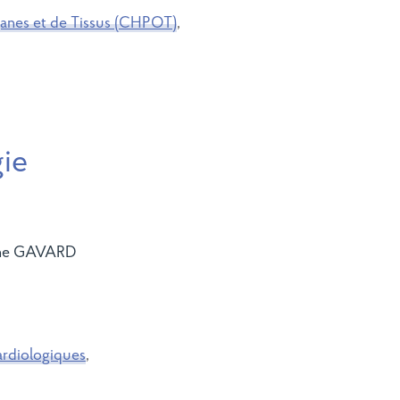
ganes et de Tissus (CHPOT)
,
gie
SITE DE MEAUX
PRENDRE REND
EN LIGN
ine GAVARD
ardiologiques
,