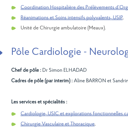
Coordination Hospitalière des Prélèvements d’Or
Réanimations et Soins intensifs polyvalents, USIP
,
Unité de Chirurgie ambulatoire (Meaux).
Pôle Cardiologie - Neurolo
DE COULOMMIERS
SITE DE MARNE-LA-
VALLÉE
Chef de pôle :
Dr Simon ELHADAD
Cadres de pôle (par interim) :
Aline BARRON et Sandr
Les services et spécialités :
Cardiologie, USIC et explorations fonctionnelles c
Chirurgie Vasculaire et Thoracique
,