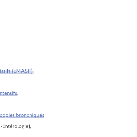
iatifs (EMASP),
ntensifs
,
scopies bronchiques
,
-Entérologie),