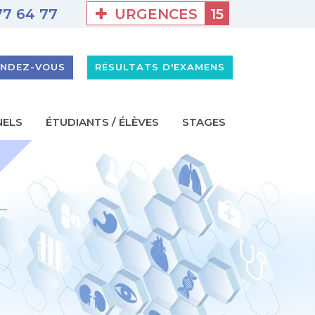
URGENCES
15
77 64 77
F - Site de Marne-la-Vallée
GHEF - PROJET D'ÉTABLISSEMENT 2025-2
ENDEZ-VOUS
RÉSULTATS D'EXAMENS
NELS
ÉTUDIANTS / ÉLÈVES
STAGES