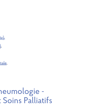
v),
)
,
tale
,
Pneumologie -
Soins Palliatifs