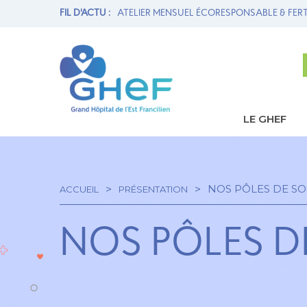
ENSUEL ÉCORESPONSABLE & FERTILITÉ
FIL D'ACTU :
1ère THROMBECTOMIE
LE GHEF
Navi
princ
NOS PÔLES DE SO
ACCUEIL
PRÉSENTATION
Fil
NOS PÔLES D
d'Ariane