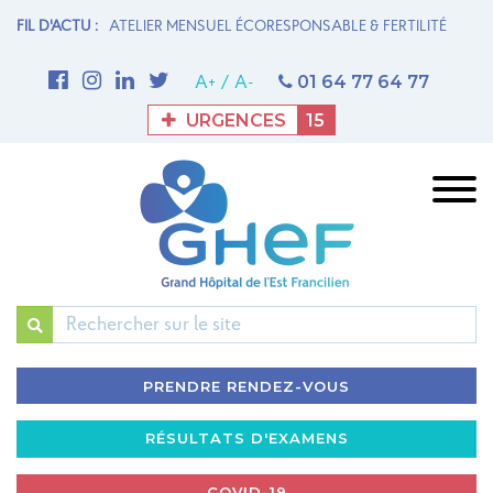
ENSUEL ÉCORESPONSABLE & FERTILITÉ
FIL D'ACTU :
1ère THROMBECTOMIE MÉCANI
Meaux
01 64 77 64 77
A+
/
A-
URGENCES
15
Rechercher
PRENDRE RENDEZ-VOUS
RÉSULTATS D'EXAMENS
COVID-19