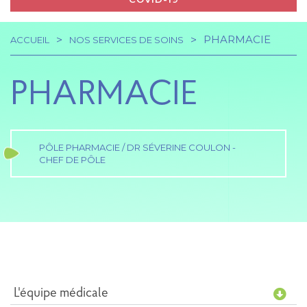
PHARMACIE
ACCUEIL
NOS SERVICES DE SOINS
Navigation
Fil
principale
PHARMACIE
d'Ariane
PÔLE PHARMACIE / DR SÉVERINE COULON -
CHEF DE PÔLE
L'équipe médicale