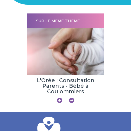
SUR LE MÊME THÈME
tation :
ratoire
L'Orée : Consultation
Une pris
Parents - Bébé à
en 
Coulommiers
obstét