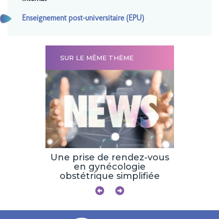
Enseignement post-universitaire (EPU)
SUR LE MÊME THÈME
ucation
ue en
 quoi ?
Une prise de rendez-vous
Nouvell
en gynécologie
Allerg
obstétrique simplifiée