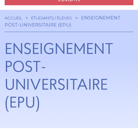
ENSEIGNEMENT
ACCUEIL
ÉTUDIANTS / ÉLÈVES
Navigation
Fil
POST-UNIVERSITAIRE (EPU)
principale
d'Ariane
ENSEIGNEMENT
POST-
UNIVERSITAIRE
(EPU)