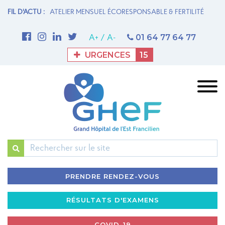
N MATERNITÉ
FIL D'ACTU :
ATELIER MENSUEL ÉCORESPONSABLE & FERTILITÉ
1è
M
01 64 77 64 77
A+
/
A-
URGENCES
15
Rechercher
PRENDRE RENDEZ-VOUS
RÉSULTATS D'EXAMENS
COVID-19