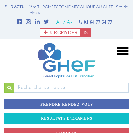
 FERTILITÉ
FIL D'ACTU :
1ère THROMBECTOMIE MÉCANIQUE AU GHEF - Site de
UN
Meaux
la
01 64 77 64 77
A+
/
A-
URGENCES
15
Rechercher
PRENDRE RENDEZ-VOUS
RÉSULTATS D'EXAMENS
COVID-19