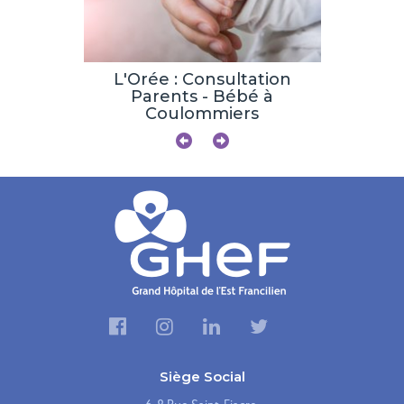
tation :
L'Orée : Consultation
Une pris
ratoire
Parents - Bébé à
en 
Coulommiers
obstét
Siège Social