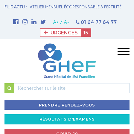
N MATERNITÉ
FIL D'ACTU :
ATELIER MENSUEL ÉCORESPONSABLE & FERTILITÉ
1è
M
01 64 77 64 77
A+
/
A-
URGENCES
15
Rechercher
PRENDRE RENDEZ-VOUS
RÉSULTATS D'EXAMENS
COVID-19