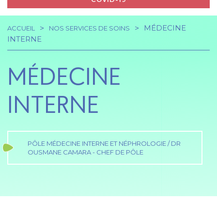
MÉDECINE
ACCUEIL
NOS SERVICES DE SOINS
Navigation
Fil
INTERNE
principale
d'Ariane
MÉDECINE
INTERNE
PÔLE MÉDECINE INTERNE ET NÉPHROLOGIE / DR
OUSMANE CAMARA - CHEF DE PÔLE