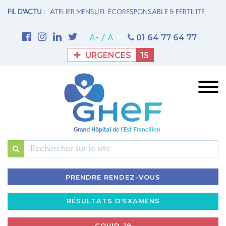
N MATERNITÉ
FIL D'ACTU :
ATELIER MENSUEL ÉCORESPONSABLE & FERTILITÉ
1è
M
01 64 77 64 77
A+
/
A-
URGENCES
15
Rechercher
PRENDRE RENDEZ-VOUS
RÉSULTATS D'EXAMENS
COVID-19