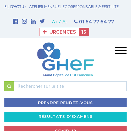
& FERTILITÉ
FIL D'ACTU :
1ère THROMBECTOMIE MÉCANIQUE AU GHEF - Site de
U
Meaux
la
01 64 77 64 77
A+
/
A-
URGENCES
15
Rechercher
PRENDRE RENDEZ-VOUS
RÉSULTATS D'EXAMENS
COVID-19