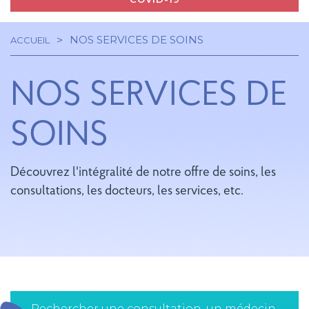
NOS SERVICES DE SOINS
ACCUEIL
Navigation
Fil
principale
NOS SERVICES DE
d'Ariane
SOINS
Découvrez l'intégralité de notre offre de soins, les
consultations, les docteurs, les services, etc.
Rechercher une consultation, un médecin,