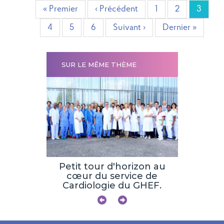
Pagination
Première
« Premier
Page
‹ Précédent
Page
1
Page
2
Page
3
page
précédente
Page
4
Page
5
Page
6
Page
Suivant ›
Dernière
Dernier »
suivante
page
SUR LE MÊME THÈME
E ET
LULAIRE
Petit tour d'horizon au
CHIRURG
cœur du service de
Cardiologie du GHEF.