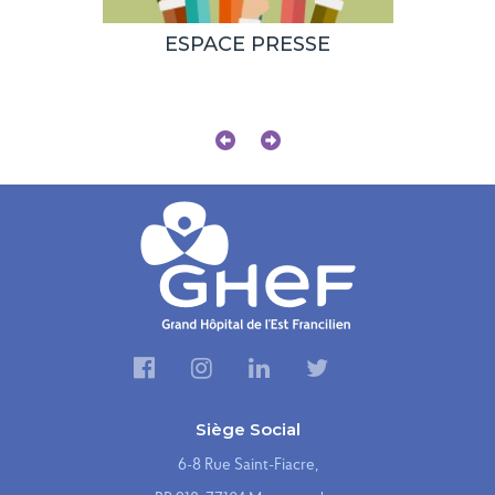
ESPACE PRESSE
Le
établis
et-Mar
robo
Siège Social
6-8 Rue Saint-Fiacre,