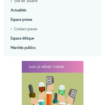
Site de Jouarre
Actualités
Espace presse
Contact presse
Espace éthique
Marchés publics
SUR LE MÊME THÈME
pierre du
ent de
te de
ers