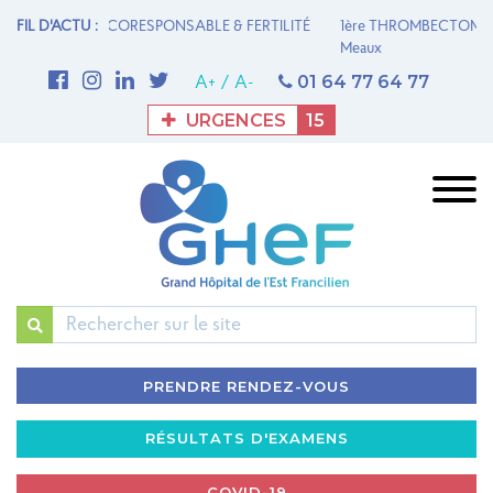
 FERTILITÉ
FIL D'ACTU :
1ère THROMBECTOMIE MÉCANIQUE AU GHEF - Site de
UN
Meaux
la
01 64 77 64 77
A+
/
A-
URGENCES
15
Rechercher
PRENDRE RENDEZ-VOUS
RÉSULTATS D'EXAMENS
COVID-19