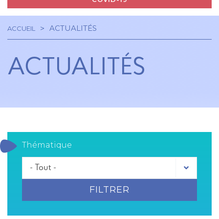
ACTUALITÉS
ACCUEIL
Navigation
Fil
principale
ACTUALITÉS
d'Ariane
Thématique
FILTRER