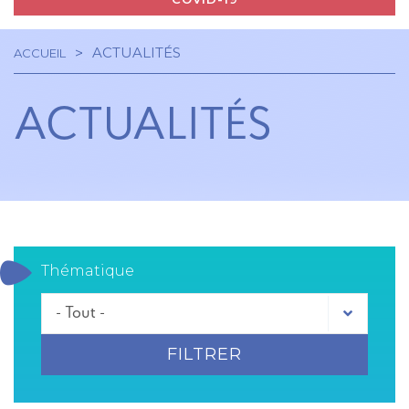
ACTUALITÉS
ACCUEIL
Navigation
Fil
principale
ACTUALITÉS
d'Ariane
Thématique
FILTRER