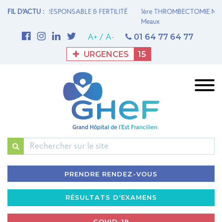
 FERTILITÉ
FIL D'ACTU :
1ère THROMBECTOMIE MÉCANIQUE AU GHEF - Site de
UN
Meaux
la
01 64 77 64 77
A+
/
A-
URGENCES
15
Rechercher
PRENDRE RENDEZ-VOUS
RÉSULTATS D'EXAMENS
COVID-19