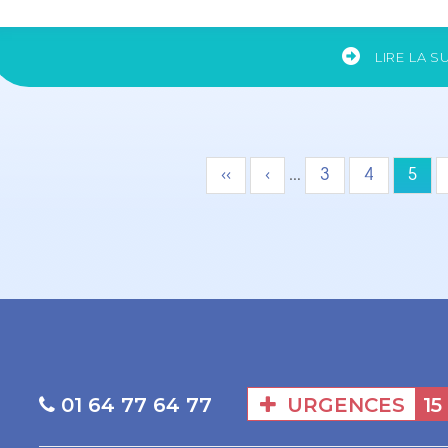
LIRE LA S
ination
Première
‹‹
Page
‹
…
Page
3
Page
4
Page
5
page
précédente
URGENCES
15
01 64 77 64 77