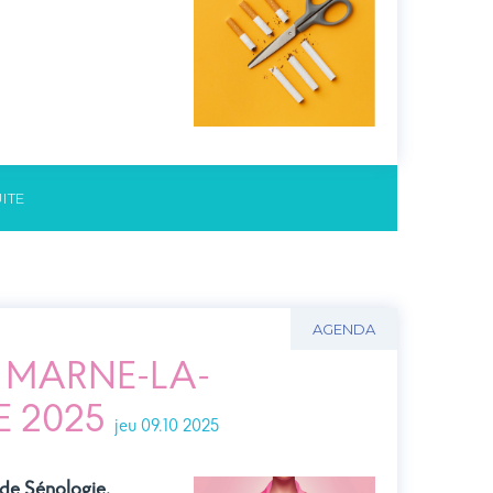
Pose de la 1ère pierre du
ESPACE PRE
nouveau bâtiment de
Médecine - Site de
Coulommiers
UITE
AGENDA
E MARNE-LA-
E 2025
jeu 09.10 2025
 de Sénologie,