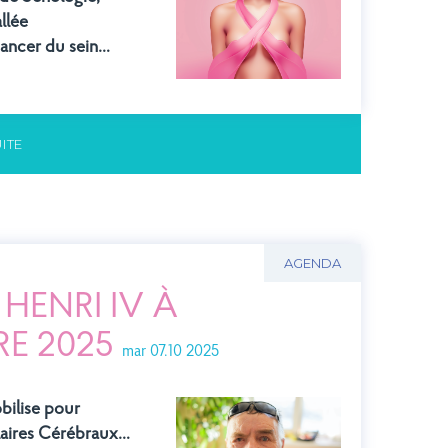
llée
 cancer du sein…
UITE
AGENDA
HENRI IV À
E 2025
mar 07.10 2025
bilise pour
ulaires Cérébraux…