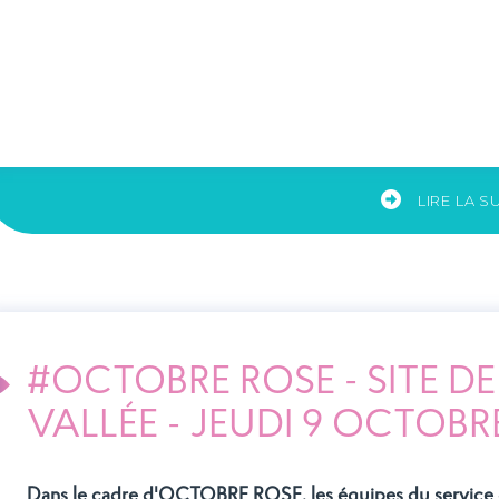
e GHEF, 1er
Inauguration du Centre
sement de Seine-
d’Evaluation et de Soins
rne équipé d'un
pour Adolescents (CESA)
ot chirurgical
LIRE LA S
#OCTOBRE ROSE - SITE D
VALLÉE - JEUDI 9 OCTOBR
Dans le cadre d'OCTOBRE ROSE,
les équipes du service