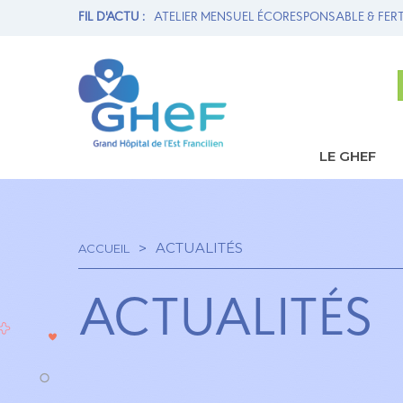
ONSABLE & FERTILITÉ
FIL D'ACTU :
1ère THROMBECTOMIE MÉCANIQUE AU 
LE GHEF
Navi
princ
ACTUALITÉS
ACCUEIL
Fil
ACTUALITÉS
d'Ariane