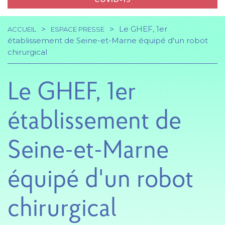
Le GHEF, 1er
ACCUEIL
ESPACE PRESSE
Navigation
Fil
établissement de Seine-et-Marne équipé d'un robot
chirurgical
principale
d'Ariane
Le GHEF, 1er
établissement de
Seine-et-Marne
équipé d'un robot
chirurgical