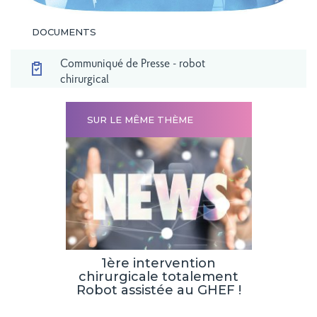
DOCUMENTS
Retour à la liste
Communiqué de Presse - robot
chirurgical
SUR LE MÊME THÈME
CULAIRE
1ère intervention
F
IQUE
chirurgicale totalement
étab
Robot assistée au GHEF !
Meaux, 
et 