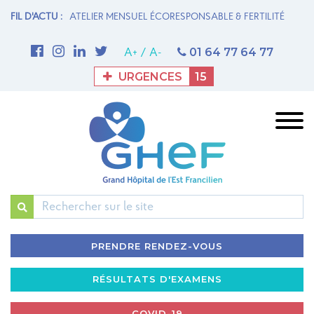
N MATERNITÉ
FIL D'ACTU :
ATELIER MENSUEL ÉCORESPONSABLE & FERTILITÉ
1è
M
01 64 77 64 77
A+
/
A-
URGENCES
15
Rechercher
PRENDRE RENDEZ-VOUS
RÉSULTATS D'EXAMENS
COVID-19