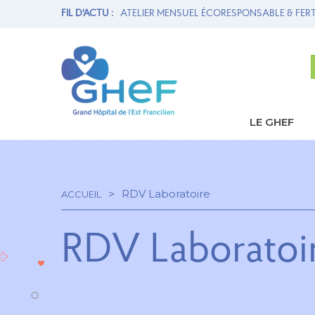
ION MATERNITÉ ET
FIL D'ACTU :
ATELIER MENSUEL ÉCORESPONSABLE & FERT
LE GHEF
Navi
princ
RDV Laboratoire
ACCUEIL
Fil
RDV Laboratoi
d'Ariane