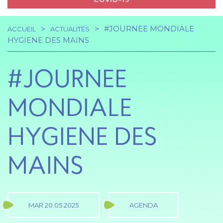
#JOURNEE MONDIALE
ACCUEIL
ACTUALITÉS
Navigation
Fil
HYGIENE DES MAINS
principale
d'Ariane
#JOURNEE
MONDIALE
HYGIENE DES
MAINS
MAR 20.05 2025
AGENDA