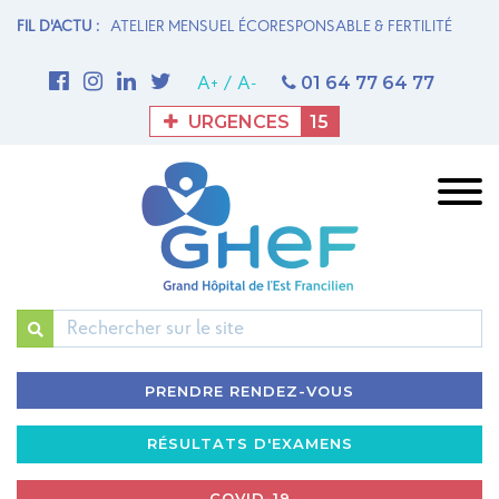
N MATERNITÉ
FIL D'ACTU :
ATELIER MENSUEL ÉCORESPONSABLE & FERTILITÉ
1è
M
01 64 77 64 77
A+
/
A-
URGENCES
15
Rechercher
PRENDRE RENDEZ-VOUS
RÉSULTATS D'EXAMENS
COVID-19