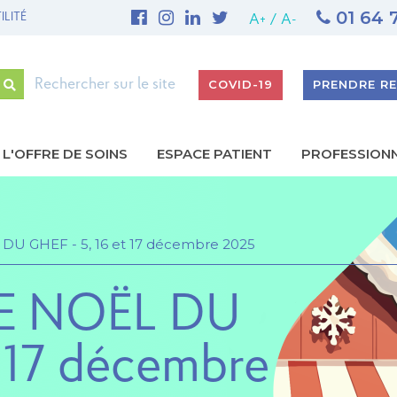
01 64 
 Site de Meaux
UNE PREMIÈRE NATIONALE AU GHEF - Site de Marne-la-V
A+
/
A-
Rechercher
COVID-19
PRENDRE R
L'OFFRE DE SOINS
ESPACE PATIENT
PROFESSION
gation
ipale
 GHEF - 5, 16 et 17 décembre 2025
E NOËL DU
t 17 décembre