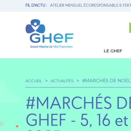
E & FERTILITÉ
FIL D'ACTU :
1ère THROMBECTOMIE MÉCANIQUE AU GHEF -
LE GHEF
Navi
princ
#MARCHÉS DE NOËL DU
ACCUEIL
ACTUALITÉS
Fil
#MARCHÉS D
d'Ariane
GHEF - 5, 16 e