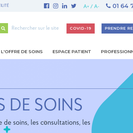
01 64 
ILITÉ
1ère THROMBECTOMIE MÉCANIQUE AU GHEF - Site de 
A+
/
A-
Rechercher
COVID-19
PRENDRE R
L'OFFRE DE SOINS
ESPACE PATIENT
PROFESSION
gation
ipale
S DE SOINS
 de soins, les consultations, les