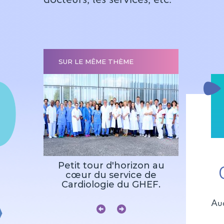
SUR LE MÊME THÈME
E ET
Petit tour d'horizon au
CHIRUR
ULAIRE
cœur du service de
Cardiologie du GHEF.
Auc