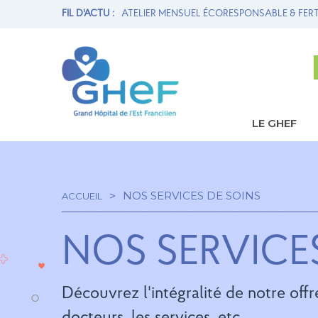
ION MATERNITÉ ET
FIL D'ACTU :
ATELIER MENSUEL ÉCORESPONSABLE & FERT
LE GHEF
Navi
princ
NOS SERVICES DE SOINS
ACCUEIL
Fil
NOS SERVICE
d'Ariane
Découvrez l'intégralité de notre offre
docteurs, les services, etc.