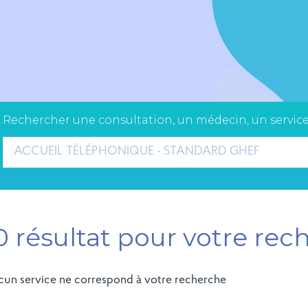
Rechercher une consultation, un médecin, un service
ACCUEIL TÉLÉPHONIQUE - STANDARD GHEF
GIE DE L'OBÉSITÉ
PÉDIATRIE -
0 résultat pour votre rec
NÉONATOLOGIE -
MÉDECINE DE
L’ADOLESCENT
un service ne correspond à votre recherche