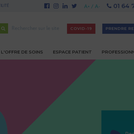
01 64 
 - Site de Meaux
UNE PREMIÈRE NATIONALE AU GHEF - Site de Marne-la
A+
/
A-
Rechercher
COVID-19
PRENDRE R
L'OFFRE DE SOINS
ESPACE PATIENT
PROFESSION
gation
ipale
Re