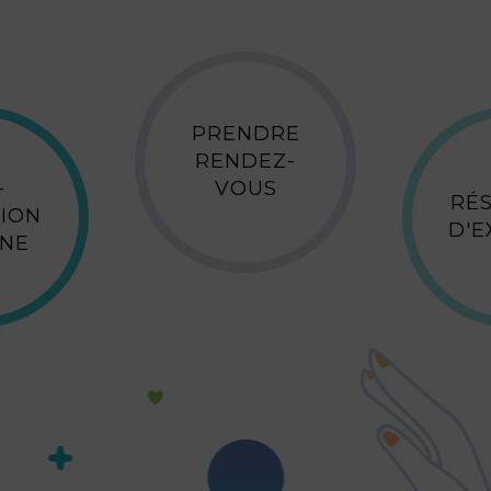
PRENDRE
RENDEZ-
-
VOUS
RÉ
ION
D'
GNE