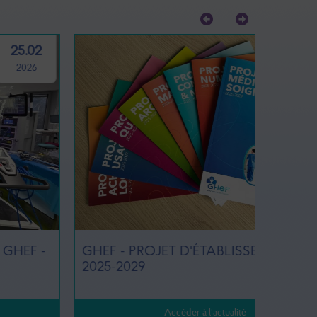
07.07
2025
GHEF - PROJET D'ÉTABLISSEMENT
#CAFÉS
2025-2029
Coulom
Accéder à l'actualité