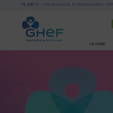
BLE & FERTILITÉ
FIL D'ACTU :
1ère THROMBECTOMIE MÉCANIQUE AU GHEF
LE GHEF
Navi
princ