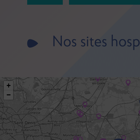
Nos sites hospi
+
−