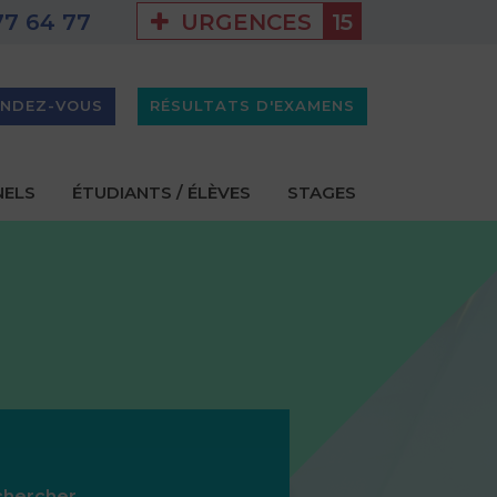
URGENCES
15
77 64 77
-Vallée
GHEF - PROJET D'ÉTABLISSEMENT 2025-2029
ENDEZ-VOUS
RÉSULTATS D'EXAMENS
NELS
ÉTUDIANTS / ÉLÈVES
STAGES
chercher