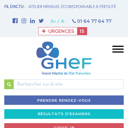
N MATERNITÉ
FIL D'ACTU :
ATELIER MENSUEL ÉCORESPONSABLE & FERTILITÉ
1è
M
01 64 77 64 77
A+
/
A-
URGENCES
15
Rechercher
PRENDRE RENDEZ-VOUS
RÉSULTATS D'EXAMENS
COVID-19