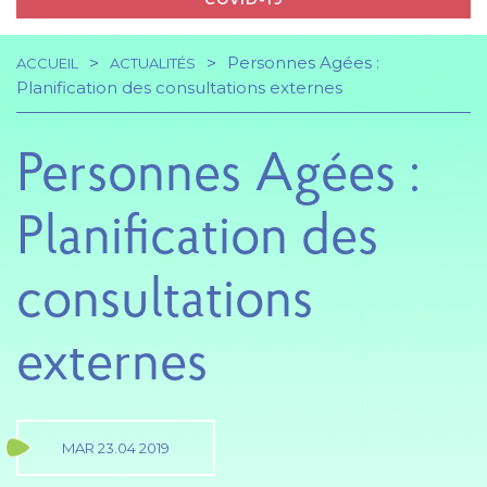
Personnes Agées :
ACCUEIL
ACTUALITÉS
Navigation
Fil
Planification des consultations externes
principale
d'Ariane
Personnes Agées :
Planification des
consultations
externes
MAR 23.04 2019