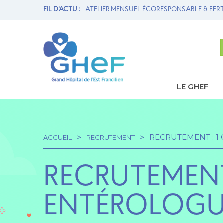
ION MATERNITÉ ET
FIL D'ACTU :
ATELIER MENSUEL ÉCORESPONSABLE & FERT
LE GHEF
Navi
princ
RECRUTEMENT : 1
ACCUEIL
RECRUTEMENT
Fil
RECRUTEMENT
d'Ariane
ENTÉROLOGUE 