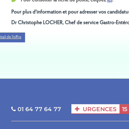
Pour consulter la fiche de poste, cliquez
ici
.
TEMENT : 1 PHC
RECRUTEMENT : 1
CRINOLOGUE –
MÉDECIN (PH – PHC –
Pour plus d'information et pour adresser vos candidatur
LOGUE - SITE DE
CCA) - SITE DE MARNE-LA-
MEAUX
VALLÉE
Dr Christophe LOCHER, Chef de service Gastro-Entérol
tail de l'offre
URGENCES
15
01 64 77 64 77