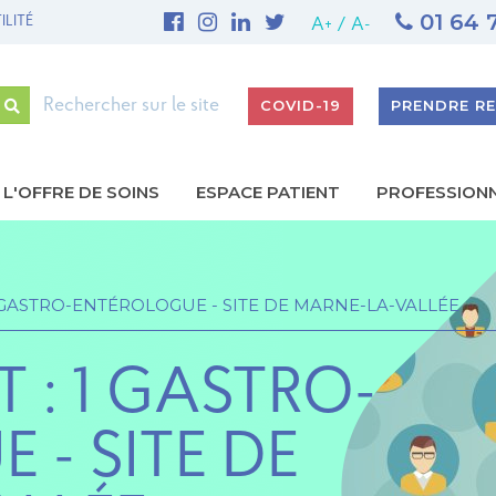
01 64 
ILITÉ
1ère THROMBECTOMIE MÉCANIQUE AU GHEF - Site de 
A+
/
A-
Rechercher
COVID-19
PRENDRE R
L'OFFRE DE SOINS
ESPACE PATIENT
PROFESSION
gation
ipale
 GASTRO-ENTÉROLOGUE - SITE DE MARNE-LA-VALLÉE
 : 1 GASTRO-
- SITE DE