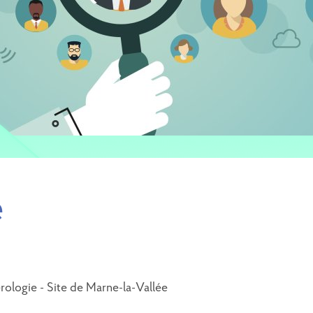
e
RECRUTEMENT 
RÉANIMAT
NÉONATALE –
MATERNITÉ
CONSULTATION -
MEAUX
ologie - Site de Marne-la-Vallée