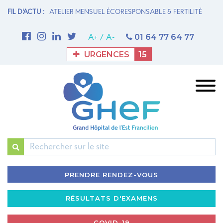
N MATERNITÉ
FIL D'ACTU :
ATELIER MENSUEL ÉCORESPONSABLE & FERTILITÉ
1è
M
01 64 77 64 77
A+
/
A-
URGENCES
15
Rechercher
PRENDRE RENDEZ-VOUS
RÉSULTATS D'EXAMENS
COVID-19