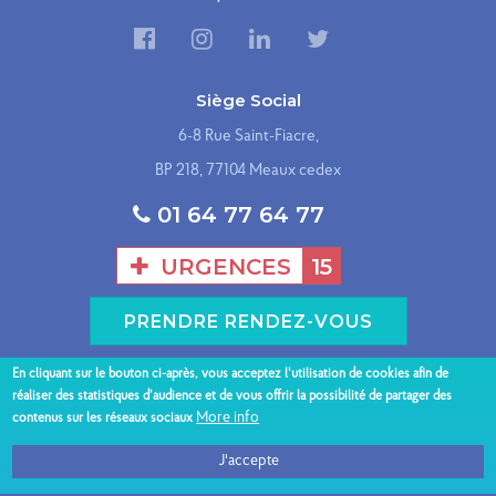
Siège Social
6-8 Rue Saint-Fiacre,
BP 218, 77104 Meaux cedex
01 64 77 64 77
URGENCES
15
PRENDRE RENDEZ-VOUS
En cliquant sur le bouton ci-après, vous acceptez l'utilisation de cookies afin de
Présentation du GHEF
Nos sites hospitaliers
réaliser des statistiques d’audience et de vous offrir la possibilité de partager des
Menu
More info
contenus sur les réseaux sociaux
Espace patient
Nos spécialités
Professionnels
Nous contacter
J'accepte
bas