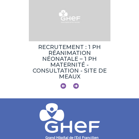
T : 1
RECRUTEMENT : 1 PH
RECR
PHC,
RÉANIMATION
MÉDEC
SITE DE
NÉONATALE – 1 PH
CCA) -
ALLÉE
MATERNITÉ -
L
CONSULTATION - SITE DE
MEAUX