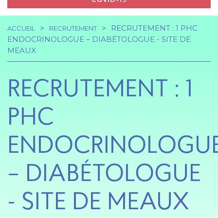
RECRUTEMENT : 1 PHC
ACCUEIL
RECRUTEMENT
Navigation
Fil
ENDOCRINOLOGUE – DIABÉTOLOGUE - SITE DE
MEAUX
principale
d'Ariane
RECRUTEMENT : 1
PHC
ENDOCRINOLOGU
– DIABÉTOLOGUE
- SITE DE MEAUX