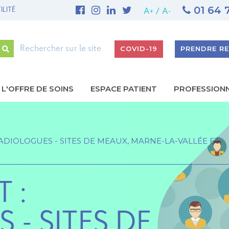
01 64 
ILITÉ
1ère THROMBECTOMIE MÉCANIQUE AU GHEF - Site de 
A+
/
A-
Rechercher
COVID-19
PRENDRE R
L'OFFRE DE SOINS
ESPACE PATIENT
PROFESSION
gation
ipale
ADIOLOGUES - SITES DE MEAUX, MARNE-LA-VALLÉE ET
 :
- SITES DE