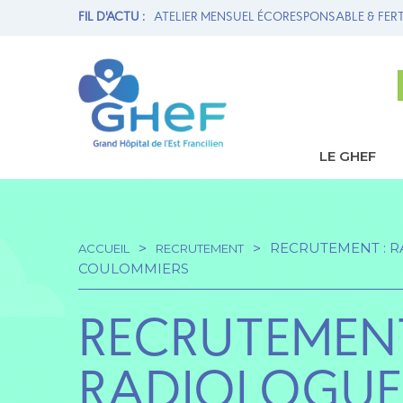
ION MATERNITÉ ET
FIL D'ACTU :
ATELIER MENSUEL ÉCORESPONSABLE & FERT
LE GHEF
Navi
princ
RECRUTEMENT : R
ACCUEIL
RECRUTEMENT
Fil
COULOMMIERS
d'Ariane
RECRUTEMENT
RADIOLOGUES 