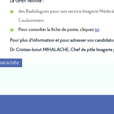
Le GHEF recrute :
des Radiologues pour son service Imagerie Médical
Coulommiers
TEMENT : 1 PHC
RECRUTEMENT : 1
CRINOLOGUE –
MÉDECIN (PH – PHC –
Pour consulter la fiche de poste, cliquez
ici
.
LOGUE - SITE DE
CCA) - SITE DE MARNE-LA-
MEAUX
VALLÉE
Pour plus d'information et pour adresser vos candidatur
Dr Cristian-Ionut MIHALACHE, Chef de pôle Imagerie p
tail de l'offre