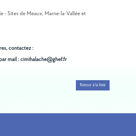
e - Sites de Meaux, Marne-la-Vallée et
RECRUTEMENT : 1
RECRUTEMENT 
MÉDECIN (PHC,
RÉANIMAT
ASSISTANT) - SITE DE
NÉONATALE –
MARNE-LA-VALLÉE
MATERNITÉ
es, contactez :
CONSULTATION -
MEAUX
ar mail : cimihalache@ghef.fr
Retour à la liste