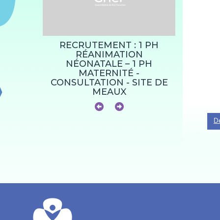
 : 1
RECRUTEMENT : 1 PH
RECRU
HC,
RÉANIMATION
ENDO
ITE DE
NÉONATALE – 1 PH
DIABÉTO
LLÉE
MATERNITÉ -
CONSULTATION - SITE DE
MEAUX
Dé