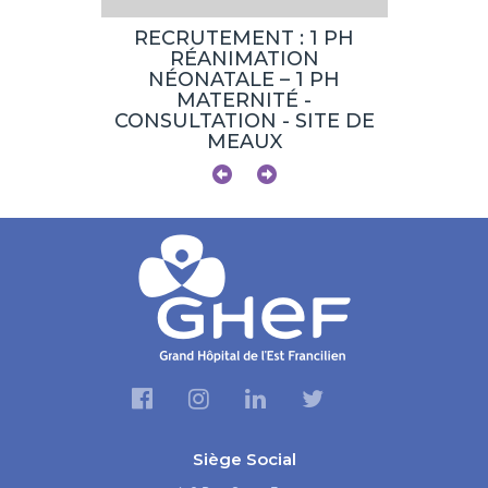
NT :
RECRUTEMENT : 1 PH
RECRUT
SITES DE
RÉANIMATION
ENDO
E-LA-
NÉONATALE – 1 PH
DIABÉT
T
MATERNITÉ -
ERS
CONSULTATION - SITE DE
MEAUX
Siège Social