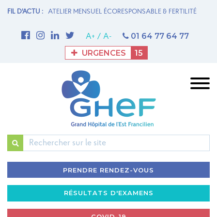
N MATERNITÉ
FIL D'ACTU :
ATELIER MENSUEL ÉCORESPONSABLE & FERTILITÉ
1è
M
01 64 77 64 77
A+
/
A-
URGENCES
15
Rechercher
PRENDRE RENDEZ-VOUS
RÉSULTATS D'EXAMENS
COVID-19