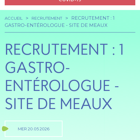
RECRUTEMENT : 1
ACCUEIL
RECRUTEMENT
Navigation
Fil
GASTRO-ENTÉROLOGUE - SITE DE MEAUX
principale
d'Ariane
RECRUTEMENT : 1
GASTRO-
ENTÉROLOGUE -
SITE DE MEAUX
MER 20.05 2026