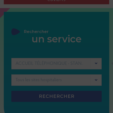
Navigation
principale
Rechercher
un service
ACCUEIL TÉLÉPHONIQUE - STANDARD GHEF
RECHERCHER