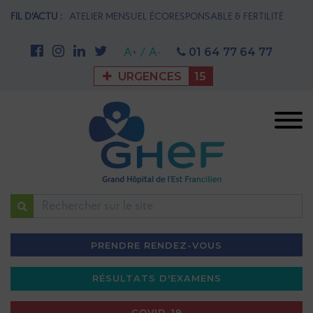
N MATERNITÉ
FIL D'ACTU :
ATELIER MENSUEL ÉCORESPONSABLE & FERTILITÉ
1è
M
01 64 77 64 77
A+
/
A-
URGENCES
15
Rechercher
PRENDRE RENDEZ-VOUS
RÉSULTATS D'EXAMENS
COVID-19