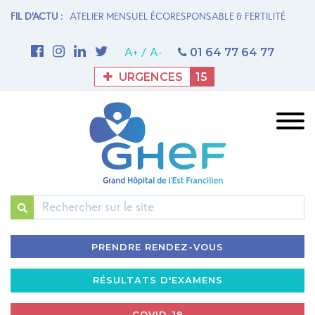
 MATERNITÉ
FIL D'ACTU :
ATELIER MENSUEL ÉCORESPONSABLE & FERTILITÉ
1è
Me
01 64 77 64 77
A+
/
A-
URGENCES
15
Rechercher
PRENDRE RENDEZ-VOUS
RÉSULTATS D'EXAMENS
COVID-19