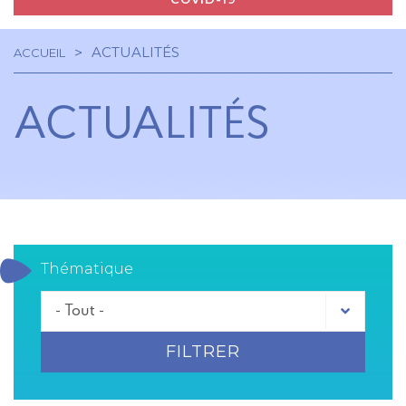
ACTUALITÉS
ACCUEIL
Navigation
Fil
principale
ACTUALITÉS
d'Ariane
Thématique
FILTRER