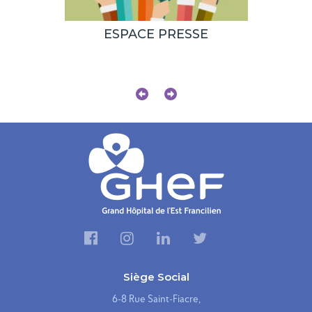
pierre du
ESPACE PRESSE
Le
ent de
établis
te de
et-Mar
ers
robo
Siège Social
6-8 Rue Saint-Fiacre,